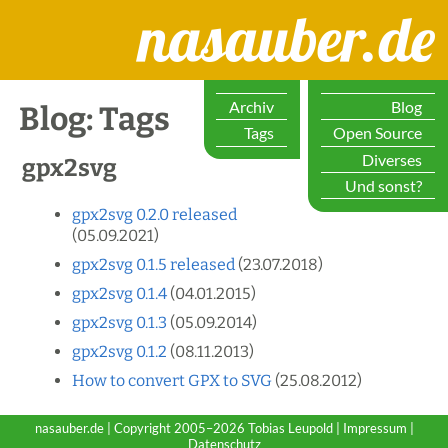
nasauber.de
Archiv
Blog
Blog: Tags
Tags
Open Source
Diverses
gpx2svg
Und sonst?
gpx2svg 0.2.0 released
(05.09.2021)
gpx2svg 0.1.5 released
(23.07.2018)
gpx2svg 0.1.4
(04.01.2015)
gpx2svg 0.1.3
(05.09.2014)
gpx2svg 0.1.2
(08.11.2013)
How to convert GPX to SVG
(25.08.2012)
nasauber.de | Copyright 2005–2026 Tobias Leupold |
Impressum
|
Datenschutz