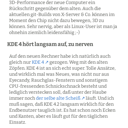
3D-Performance der neue Computer ein
Rückschritt gegenüber dem alten. Auch die
aktuellen git-Builds von X-Server & Co. können im
Moment den Chip nicht dazu bewegen, 3D zu
können. Sehr nervig, aber als Linux-User ist man ja
ohnehin ziemlich leidensfähig ;-)
KDE 4 hört langsam auf, zu nerven
Auf den neuen Rechner habe ich natürlich auch
gleich nur
KDE 4
gezogen. Weg mit den alten
Zöpfen. KDE 4 ist an sich echt super. Tolle Ansätze,
und wirklich mal was Neues, was nicht nur aus
Eyecandy, Rauchglas-Fenstern und sonstigem
CPU-fressenden Schnickschnack besteht und
lediglich verstecken soll, daß unter der Haube
immer noch
der selbe alte Scheiß
läuft. Und ich
muß sagen, daß KDE 4.2 langsam wirklich für den
Endbenutzer tauglich ist. Es hat schon noch Ecken
und Kanten, aber es läuft gut für den täglichen
Einsatz.