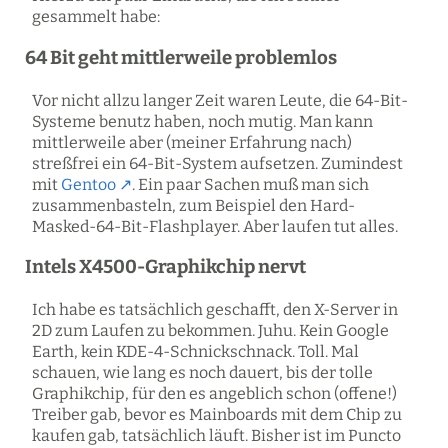
gesammelt habe:
64 Bit geht mittlerweile problemlos
Vor nicht allzu langer Zeit waren Leute, die 64-Bit-
Systeme benutz haben, noch mutig. Man kann
mittlerweile aber (meiner Erfahrung nach)
streßfrei ein 64-Bit-System aufsetzen. Zumindest
mit
Gentoo
. Ein paar Sachen muß man sich
zusammenbasteln, zum Beispiel den Hard-
Masked-64-Bit-Flashplayer. Aber laufen tut alles.
Intels X4500-Graphikchip nervt
Ich habe es tatsächlich geschafft, den X-Server in
2D zum Laufen zu bekommen. Juhu. Kein Google
Earth, kein KDE-4-Schnickschnack. Toll. Mal
schauen, wie lang es noch dauert, bis der tolle
Graphikchip, für den es angeblich schon (offene!)
Treiber gab, bevor es Mainboards mit dem Chip zu
kaufen gab, tatsächlich läuft. Bisher ist im Puncto