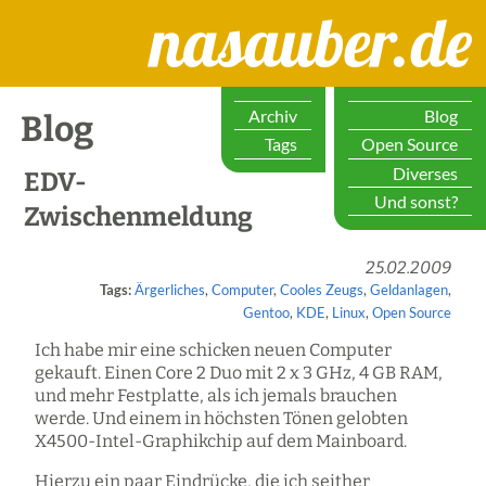
nasauber.de
Archiv
Blog
Blog
Tags
Open Source
Diverses
EDV-
Und sonst?
Zwischenmeldung
25.02.2009
Tags:
Ärgerliches
,
Computer
,
Cooles Zeugs
,
Geldanlagen
,
Gentoo
,
KDE
,
Linux
,
Open Source
Ich habe mir eine schicken neuen Computer
gekauft. Einen Core 2 Duo mit 2 x 3 GHz, 4 GB RAM,
und mehr Festplatte, als ich jemals brauchen
werde. Und einem in höchsten Tönen gelobten
X4500-Intel-Graphikchip auf dem Mainboard.
Hierzu ein paar Eindrücke, die ich seither